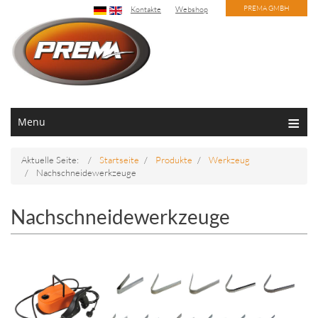
PREMA GMBH
Kontakte
Webshop
Menu
Aktuelle Seite:
Startseite
Produkte
Werkzeug
Nachschneidewerkzeuge
Nachschneidewerkzeuge